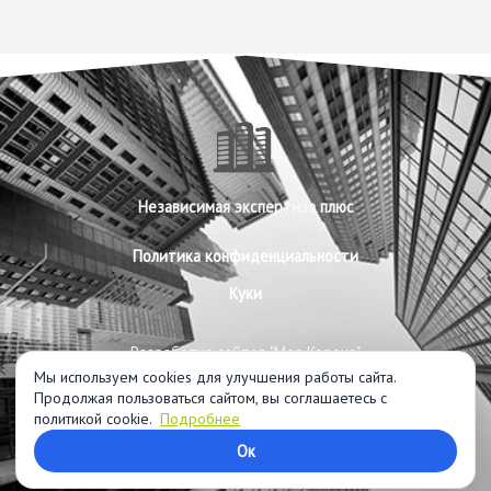
Независимая экспертиза плюс
Политика конфиденциальности
Куки
Разработка сайтов "Моя Корона"
Мы используем cookies для улучшения работы сайта.
Продолжая пользоваться сайтом, вы соглашаетесь с
политикой cookie.
Подробнее
Copyright © 2026
Независимая строительная экспертиза
Ок
Калининград
|