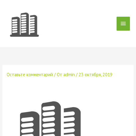
Перейти
Глав
к
содержимому
мен
Оставьте комментарий
/ От
admin
/
23 октября, 2019