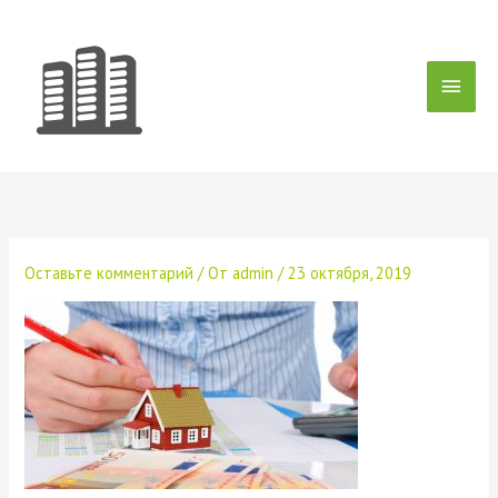
Перейти
Глав
к
содержимому
мен
Оставьте комментарий
/ От
admin
/
23 октября, 2019