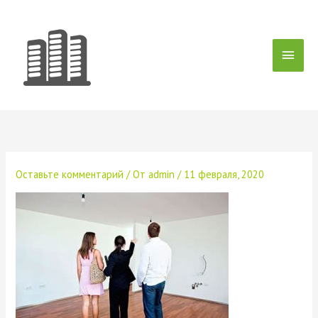
Перейти
Глав
к
содержимому
мен
Оставьте комментарий
/ От
admin
/
11 февраля, 2020