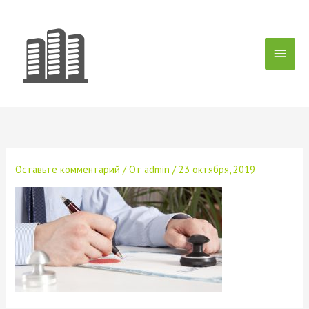
Перейти
Глав
к
содержимому
мен
Оставьте комментарий
/ От
admin
/
23 октября, 2019