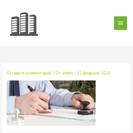
Перейти
Глав
к
содержимому
мен
Оставьте комментарий
/ От
admin
/
11 февраля, 2020